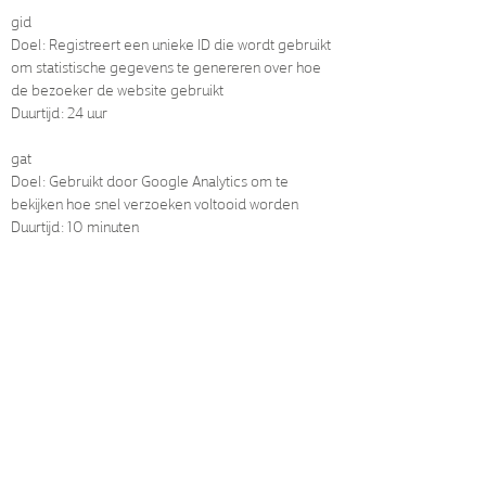
gid
Doel: Registreert een unieke ID die wordt gebruikt
om statistische gegevens te genereren over hoe
de bezoeker de website gebruikt
Duurtijd: 24 uur
gat
Doel: Gebruikt door Google Analytics om te
bekijken hoe snel verzoeken voltooid worden
Duurtijd: 10 minuten
hjid
Doel: Gebruikt om statistische gegevens te
genereren via een specifieke ID over hoe de
bezoeker de website gebruikt
Duurtijd: 1 jaar
utma
Doel: Gebruikt om statistische gegevens te
genereren wanneer een bezoeker zijn eerste en
zijn laatste bezoek plaatsvond